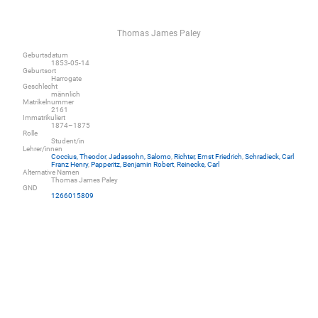
Thomas James Paley
Geburtsdatum
1853-05-14
Geburtsort
Harrogate
Geschlecht
männlich
Matrikelnummer
2161
Immatrikuliert
1874–1875
Rolle
Student/in
Lehrer/innen
Coccius, Theodor
,
Jadassohn, Salomo
,
Richter, Ernst Friedrich
,
Schradieck, Carl
Franz Henry
,
Papperitz, Benjamin Robert
,
Reinecke, Carl
Alternative Namen
Thomas James Paley
GND
1266015809