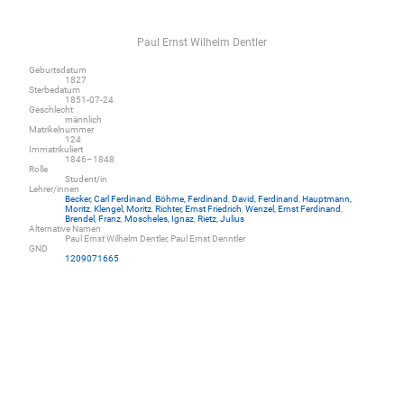
Paul Ernst Wilhelm Dentler
Geburtsdatum
1827
Sterbedatum
1851-07-24
Geschlecht
männlich
Matrikelnummer
124
Immatrikuliert
1846–1848
Rolle
Student/in
Lehrer/innen
Becker, Carl Ferdinand
,
Böhme, Ferdinand
,
David, Ferdinand
,
Hauptmann,
Moritz
,
Klengel, Moritz
,
Richter, Ernst Friedrich
,
Wenzel, Ernst Ferdinand
,
Brendel, Franz
,
Moscheles, Ignaz
,
Rietz, Julius
Alternative Namen
Paul Ernst Wilhelm Dentler, Paul Ernst Denntler
GND
1209071665