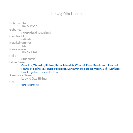
Ludwig Otto Hildner
Geburtsdatum
1843-12-03
Geburtsort
Langenbach (Zwickau)
Geschlecht
männlich
Matrikelnummer
1323
Immatrikuliert
1867–1868
Rolle
Student/in
Lehrer/innen
Coccius, Theodor
,
Richter, Ernst Friedrich
,
Wenzel, Ernst Ferdinand
,
Brendel,
Franz
,
Moscheles, Ignaz
,
Papperitz, Benjamin Robert
,
Röntgen, Joh. Mathias
Carl Engelbert
,
Reinecke, Carl
Alternative Namen
Ludwig Otto Hildner
GND
1258839660