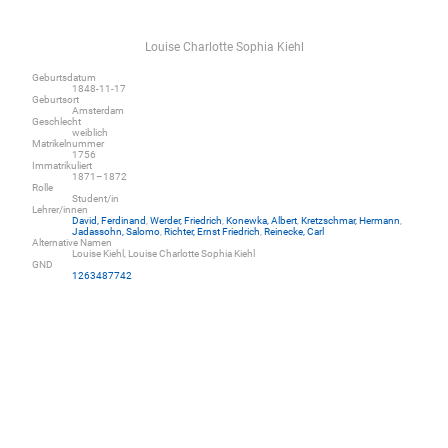
Louise Charlotte Sophia Kiehl
Geburtsdatum
1848-11-17
Geburtsort
Amsterdam
Geschlecht
weiblich
Matrikelnummer
1756
Immatrikuliert
1871–1872
Rolle
Student/in
Lehrer/innen
David, Ferdinand
,
Werder, Friedrich
,
Konewka, Albert
,
Kretzschmar, Hermann
,
Jadassohn, Salomo
,
Richter, Ernst Friedrich
,
Reinecke, Carl
Alternative Namen
Louise Kiehl, Louise Charlotte Sophia Kiehl
GND
1263487742