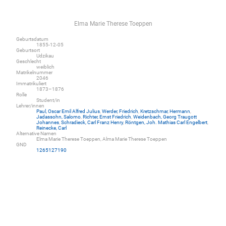
Elma Marie Therese Toeppen
Geburtsdatum
1855-12-05
Geburtsort
Udzikau
Geschlecht
weiblich
Matrikelnummer
2046
Immatrikuliert
1873–1876
Rolle
Student/in
Lehrer/innen
Paul, Oscar Emil Alfred Julius
,
Werder, Friedrich
,
Kretzschmar, Hermann
,
Jadassohn, Salomo
,
Richter, Ernst Friedrich
,
Weidenbach, Georg Traugott
Johannes
,
Schradieck, Carl Franz Henry
,
Röntgen, Joh. Mathias Carl Engelbert
,
Reinecke, Carl
Alternative Namen
Elma Marie Therese Toeppen, Alma Marie Therese Toeppen
GND
1265127190