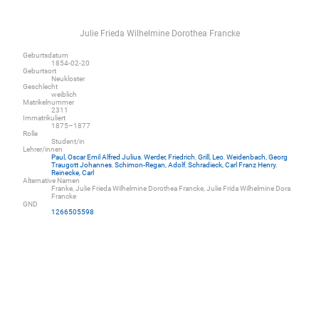
Julie Frieda Wilhelmine Dorothea Francke
Geburtsdatum
1854-02-20
Geburtsort
Neukloster
Geschlecht
weiblich
Matrikelnummer
2311
Immatrikuliert
1875–1877
Rolle
Student/in
Lehrer/innen
Paul, Oscar Emil Alfred Julius
,
Werder, Friedrich
,
Grill, Leo
,
Weidenbach, Georg
Traugott Johannes
,
Schimon-Regan, Adolf
,
Schradieck, Carl Franz Henry
,
Reinecke, Carl
Alternative Namen
Franke, Julie Frieda Wilhelmine Dorothea Francke, Julie Frida Wilhelmine Dora
Francke
GND
1266505598