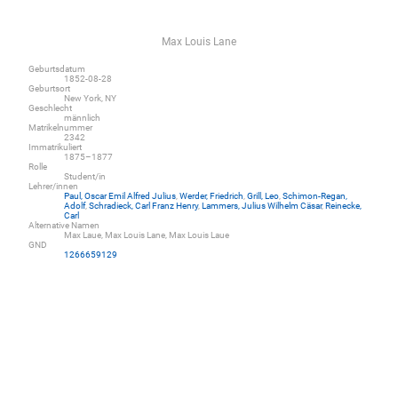
Max Louis Lane
Geburtsdatum
1852-08-28
Geburtsort
New York, NY
Geschlecht
männlich
Matrikelnummer
2342
Immatrikuliert
1875–1877
Rolle
Student/in
Lehrer/innen
Paul, Oscar Emil Alfred Julius
,
Werder, Friedrich
,
Grill, Leo
,
Schimon-Regan,
Adolf
,
Schradieck, Carl Franz Henry
,
Lammers, Julius Wilhelm Cäsar
,
Reinecke,
Carl
Alternative Namen
Max Laue, Max Louis Lane, Max Louis Laue
GND
1266659129