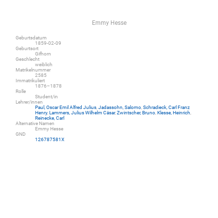
Emmy Hesse
Geburtsdatum
1859-02-09
Geburtsort
Gifhorn
Geschlecht
weiblich
Matrikelnummer
2585
Immatrikuliert
1876–1878
Rolle
Student/in
Lehrer/innen
Paul, Oscar Emil Alfred Julius
,
Jadassohn, Salomo
,
Schradieck, Carl Franz
Henry
,
Lammers, Julius Wilhelm Cäsar
,
Zwintscher, Bruno
,
Klesse, Heinrich
,
Reinecke, Carl
Alternative Namen
Emmy Hesse
GND
126787581X