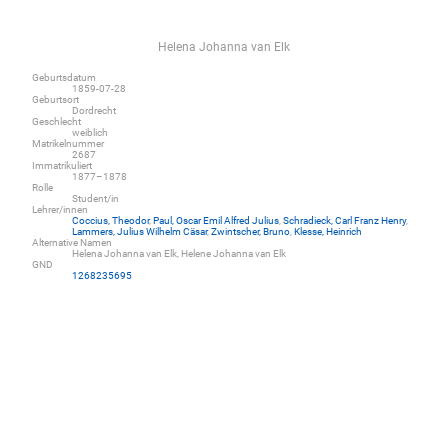
Helena Johanna van Elk
Geburtsdatum
1859-07-28
Geburtsort
Dordrecht
Geschlecht
weiblich
Matrikelnummer
2687
Immatrikuliert
1877–1878
Rolle
Student/in
Lehrer/innen
Coccius, Theodor
,
Paul, Oscar Emil Alfred Julius
,
Schradieck, Carl Franz Henry
,
Lammers, Julius Wilhelm Cäsar
,
Zwintscher, Bruno
,
Klesse, Heinrich
Alternative Namen
Helena Johanna van Elk, Helene Johanna van Elk
GND
1268235695