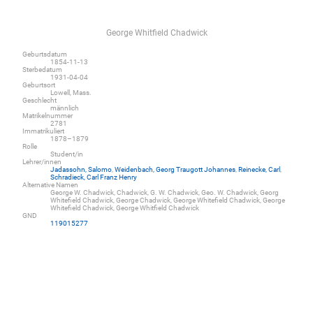
George Whitfield Chadwick
Geburtsdatum
1854-11-13
Sterbedatum
1931-04-04
Geburtsort
Lowell, Mass.
Geschlecht
männlich
Matrikelnummer
2781
Immatrikuliert
1878–1879
Rolle
Student/in
Lehrer/innen
Jadassohn, Salomo
,
Weidenbach, Georg Traugott Johannes
,
Reinecke, Carl
,
Schradieck, Carl Franz Henry
Alternative Namen
George W. Chadwick, Chadwick, G. W. Chadwick, Geo. W. Chadwick, Georg
Whitefield Chadwick, George Chadwick, George Whitefield Chadwick, George
Whitefield Chadwick, George Whitfield Chadwick
GND
119015277