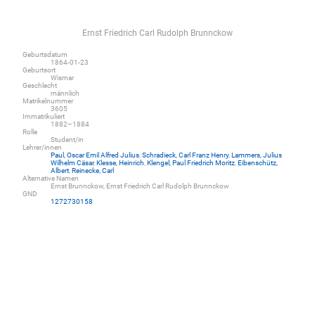
Ernst Friedrich Carl Rudolph Brunnckow
Geburtsdatum
1864-01-23
Geburtsort
Wismar
Geschlecht
männlich
Matrikelnummer
3605
Immatrikuliert
1882–1884
Rolle
Student/in
Lehrer/innen
Paul, Oscar Emil Alfred Julius
,
Schradieck, Carl Franz Henry
,
Lammers, Julius
Wilhelm Cäsar
,
Klesse, Heinrich
,
Klengel, Paul Friedrich Moritz
,
Eibenschütz,
Albert
,
Reinecke, Carl
Alternative Namen
Ernst Brunnckow, Ernst Friedrich Carl Rudolph Brunnckow
GND
1272730158