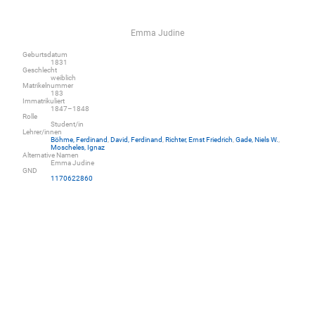
Emma Judine
Geburtsdatum
1831
Geschlecht
weiblich
Matrikelnummer
183
Immatrikuliert
1847–1848
Rolle
Student/in
Lehrer/innen
Böhme, Ferdinand
,
David, Ferdinand
,
Richter, Ernst Friedrich
,
Gade, Niels W.
,
Moscheles, Ignaz
Alternative Namen
Emma Judine
GND
1170622860