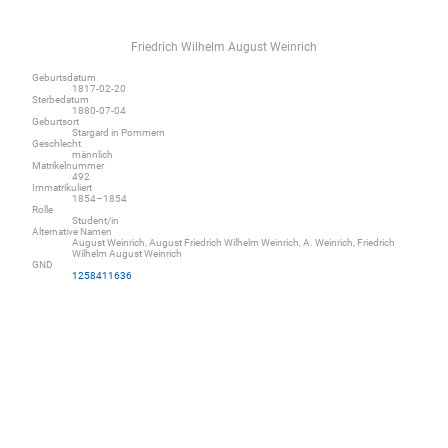
Friedrich Wilhelm August Weinrich
Geburtsdatum
1817-02-20
Sterbedatum
1880-07-04
Geburtsort
Stargard in Pommern
Geschlecht
männlich
Matrikelnummer
492
Immatrikuliert
1854–1854
Rolle
Student/in
Alternative Namen
August Weinrich, August Friedrich Wilhelm Weinrich, A. Weinrich, Friedrich
Wilhelm August Weinrich
GND
1258411636