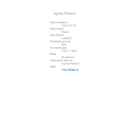
Agnes Pietsch
Geburtsdatum
1842-07-31
Geburtsort
Mainz
Geschlecht
weiblich
Matrikelnummer
882
Immatrikuliert
1861–1862
Rolle
Student/in
Alternative Namen
Agnes Pietsch
GND
1261834615