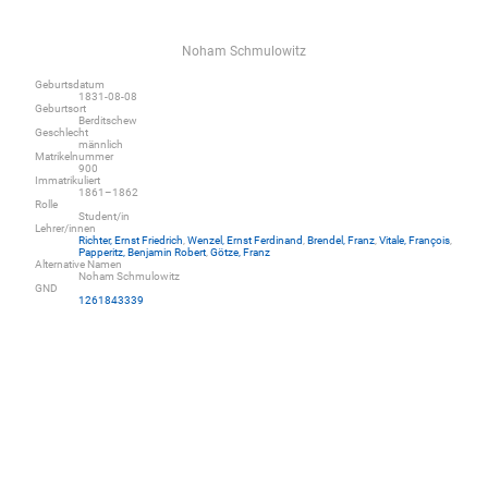
Noham Schmulowitz
Geburtsdatum
1831-08-08
Geburtsort
Berditschew
Geschlecht
männlich
Matrikelnummer
900
Immatrikuliert
1861–1862
Rolle
Student/in
Lehrer/innen
Richter, Ernst Friedrich
,
Wenzel, Ernst Ferdinand
,
Brendel, Franz
,
Vitale, François
,
Papperitz, Benjamin Robert
,
Götze, Franz
Alternative Namen
Noham Schmulowitz
GND
1261843339