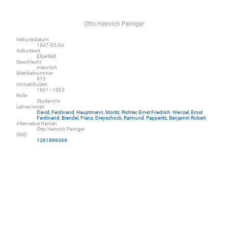
Otto Heinrich Peiniger
Geburtsdatum
1847-05-04
Geburtsort
Elberfeld
Geschlecht
männlich
Matrikelnummer
913
Immatrikuliert
1861–1863
Rolle
Student/in
Lehrer/innen
David, Ferdinand
,
Hauptmann, Moritz
,
Richter, Ernst Friedrich
,
Wenzel, Ernst
Ferdinand
,
Brendel, Franz
,
Dreyschock, Raimund
,
Papperitz, Benjamin Robert
Alternative Namen
Otto Heinrich Peiniger
GND
1261899369