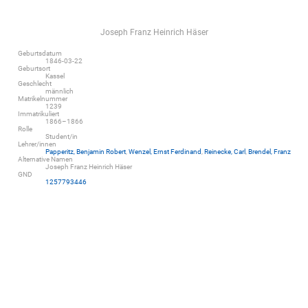
Joseph Franz Heinrich Häser
Geburtsdatum
1846-03-22
Geburtsort
Kassel
Geschlecht
männlich
Matrikelnummer
1239
Immatrikuliert
1866–1866
Rolle
Student/in
Lehrer/innen
Papperitz, Benjamin Robert
,
Wenzel, Ernst Ferdinand
,
Reinecke, Carl
,
Brendel, Franz
Alternative Namen
Joseph Franz Heinrich Häser
GND
1257793446