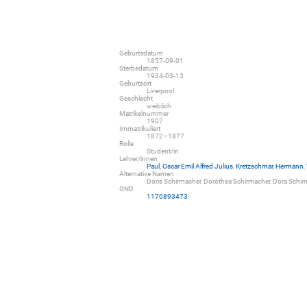
Geburtsdatum
1857-09-01
Sterbedatum
1934-03-13
Geburtsort
Liverpool
Geschlecht
weiblich
Matrikelnummer
1907
Immatrikuliert
1872–1877
Rolle
Student/in
Lehrer/innen
Paul, Oscar Emil Alfred Julius
,
Kretzschmar, Hermann
,
Alternative Namen
Doris Schirmacher, Dorothea Schirmacher, Dora Schir
GND
1170893473