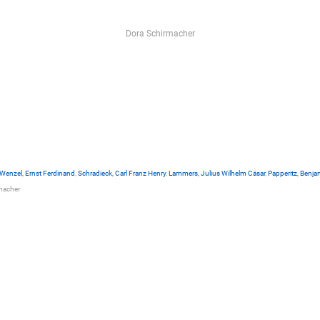
Dora Schirmacher
Wenzel, Ernst Ferdinand
,
Schradieck, Carl Franz Henry
,
Lammers, Julius Wilhelm Cäsar
,
Papperitz, Benja
macher