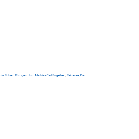
min Robert
,
Röntgen, Joh. Mathias Carl Engelbert
,
Reinecke, Carl