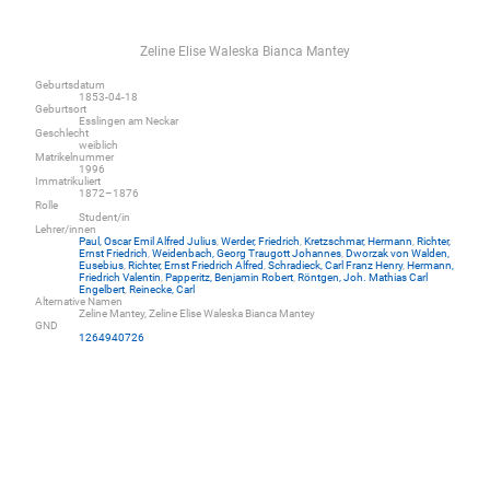
Zeline Elise Waleska Bianca Mantey
Geburtsdatum
1853-04-18
Geburtsort
Esslingen am Neckar
Geschlecht
weiblich
Matrikelnummer
1996
Immatrikuliert
1872–1876
Rolle
Student/in
Lehrer/innen
Paul, Oscar Emil Alfred Julius
,
Werder, Friedrich
,
Kretzschmar, Hermann
,
Richter,
Ernst Friedrich
,
Weidenbach, Georg Traugott Johannes
,
Dworzak von Walden,
Eusebius
,
Richter, Ernst Friedrich Alfred
,
Schradieck, Carl Franz Henry
,
Hermann,
Friedrich Valentin
,
Papperitz, Benjamin Robert
,
Röntgen, Joh. Mathias Carl
Engelbert
,
Reinecke, Carl
Alternative Namen
Zeline Mantey, Zeline Elise Waleska Bianca Mantey
GND
1264940726