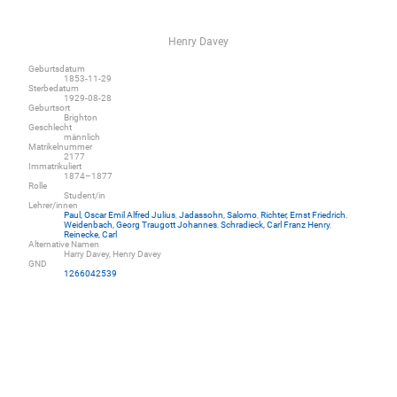
Henry Davey
Geburtsdatum
1853-11-29
Sterbedatum
1929-08-28
Geburtsort
Brighton
Geschlecht
männlich
Matrikelnummer
2177
Immatrikuliert
1874–1877
Rolle
Student/in
Lehrer/innen
Paul, Oscar Emil Alfred Julius
,
Jadassohn, Salomo
,
Richter, Ernst Friedrich
,
Weidenbach, Georg Traugott Johannes
,
Schradieck, Carl Franz Henry
,
Reinecke, Carl
Alternative Namen
Harry Davey, Henry Davey
GND
1266042539