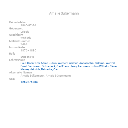
Amalie Süßermann
Geburtsdatum
1860-07-24
Geburtsort
Leipzig
Geschlecht
weiblich
Matrikelnummer
2464
Immatrikuliert
1876–1880
Rolle
Student/in
Lehrer/innen
Paul, Oscar Emil Alfred Julius
,
Werder, Friedrich
,
Jadassohn, Salomo
,
Wenzel,
Ernst Ferdinand
,
Schradieck, Carl Franz Henry
,
Lammers, Julius Wilhelm Cäsar
,
Klesse, Heinrich
,
Reinecke, Carl
Alternative Namen
Amalie Süßermann, Amalie Süssermann
GND
126727638X