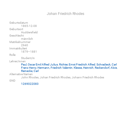
Johan Friedrich Rhodes
Geburtsdatum
1865-12-08
Geburtsort
Huddersfield
Geschlecht
männlich
Matrikelnummer
2940
Immatrikuliert
1879–1881
Rolle
Student/in
Lehrer/innen
Paul, Oscar Emil Alfred Julius
,
Richter, Ernst Friedrich Alfred
,
Schradieck, Carl
Franz Henry
,
Hermann, Friedrich Valentin
,
Klesse, Heinrich
,
Reckendorf, Alois
,
Reinecke, Carl
Alternative Namen
John Rhodes, Johan Friedrich Rhodes, Johann Friedrich Rhodes
GND
1269022083