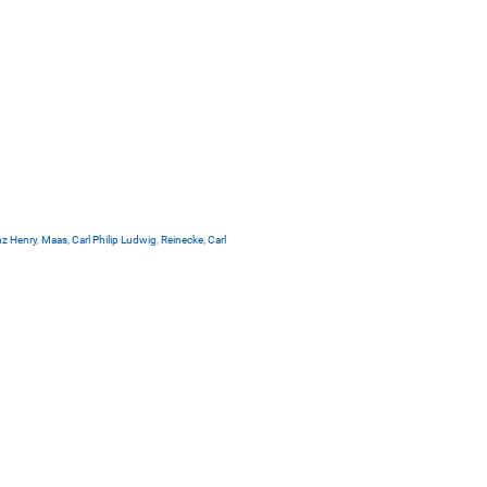
nz Henry
,
Maas, Carl Philip Ludwig
,
Reinecke, Carl