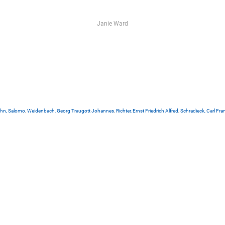
Janie Ward
hn, Salomo
,
Weidenbach, Georg Traugott Johannes
,
Richter, Ernst Friedrich Alfred
,
Schradieck, Carl Fra