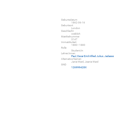
Geburtsdatum
1862-06-16
Geburtsort
London
Geschlecht
weiblich
Matrikelnummer
3147
Immatrikuliert
1880–1880
Rolle
Student/in
Lehrer/innen
Paul, Oscar Emil Alfred Julius
,
Jadasso
Alternative Namen
Janie Ward, Jeanie Ward
GND
126999428X