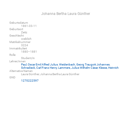
Johanna Bertha Laura Günther
Geburtsdatum
1861-03-11
Geburtsort
Zeitz
Geschlecht
weiblich
Matrikelnummer
3224
Immatrikuliert
1880–1881
Rolle
Student/in
Lehrer/innen
Paul, Oscar Emil Alfred Julius
,
Weidenbach, Georg Traugott Johannes
,
Schradieck, Carl Franz Henry
,
Lammers, Julius Wilhelm Cäsar
,
Klesse, Heinrich
Alternative Namen
Laura Günther, Johanna Bertha Laura Günther
GND
1270222597