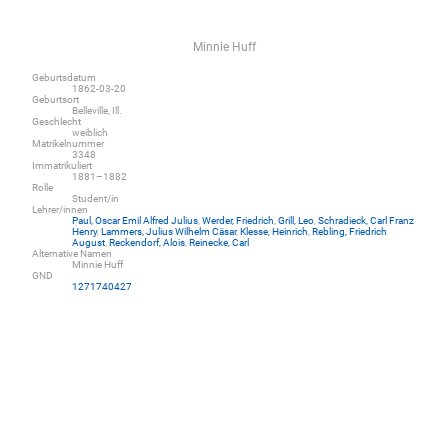
Minnie Huff
Geburtsdatum
1862-03-20
Geburtsort
Belleville, Ill.
Geschlecht
weiblich
Matrikelnummer
3348
Immatrikuliert
1881–1882
Rolle
Student/in
Lehrer/innen
Paul, Oscar Emil Alfred Julius
,
Werder, Friedrich
,
Grill, Leo
,
Schradieck, Carl Franz
Henry
,
Lammers, Julius Wilhelm Cäsar
,
Klesse, Heinrich
,
Rebling, Friedrich
August
,
Reckendorf, Alois
,
Reinecke, Carl
Alternative Namen
Minnie Huff
GND
1271740427