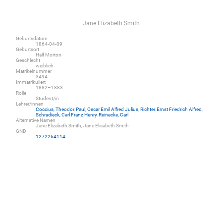
Jane Elizabeth Smith
Geburtsdatum
1864-04-09
Geburtsort
Half Morton
Geschlecht
weiblich
Matrikelnummer
3494
Immatrikuliert
1882–1883
Rolle
Student/in
Lehrer/innen
Coccius, Theodor
,
Paul, Oscar Emil Alfred Julius
,
Richter, Ernst Friedrich Alfred
,
Schradieck, Carl Franz Henry
,
Reinecke, Carl
Alternative Namen
Jane Elizabeth Smith, Jane Elisabeth Smith
GND
1272264114