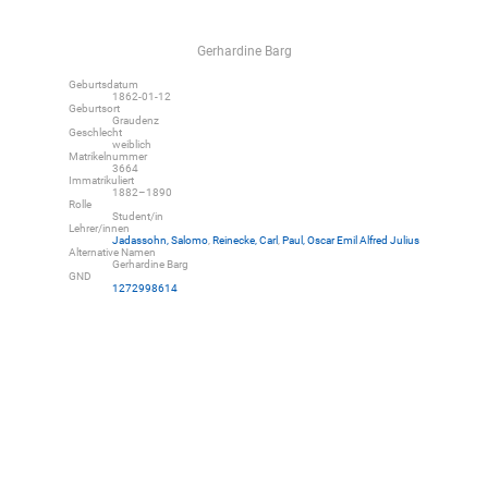
Gerhardine Barg
Geburtsdatum
1862-01-12
Geburtsort
Graudenz
Geschlecht
weiblich
Matrikelnummer
3664
Immatrikuliert
1882–1890
Rolle
Student/in
Lehrer/innen
Jadassohn, Salomo
,
Reinecke, Carl
,
Paul, Oscar Emil Alfred Julius
Alternative Namen
Gerhardine Barg
GND
1272998614