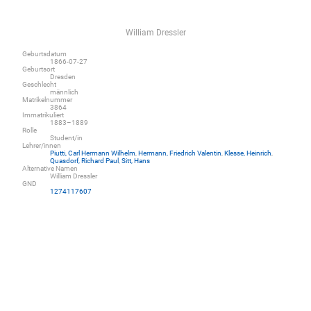
William Dressler
Geburtsdatum
1866-07-27
Geburtsort
Dresden
Geschlecht
männlich
Matrikelnummer
3864
Immatrikuliert
1883–1889
Rolle
Student/in
Lehrer/innen
Piutti, Carl Hermann Wilhelm
,
Hermann, Friedrich Valentin
,
Klesse, Heinrich
,
Quasdorf, Richard Paul
,
Sitt, Hans
Alternative Namen
William Dressler
GND
1274117607