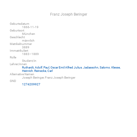
Franz Joseph Beringer
Geburtsdatum
1866-11-19
Geburtsort
München
Geschlecht
männlich
Matrikelnummer
3889
Immatrikuliert
1883–1889
Rolle
Student/in
Lehrer/innen
Ruthardt, Adolf
,
Paul, Oscar Emil Alfred Julius
,
Jadassohn, Salomo
,
Klesse,
Heinrich
,
Reinecke, Carl
Alternative Namen
Joseph Beringer, Franz Joseph Beringer
GND
1274209927