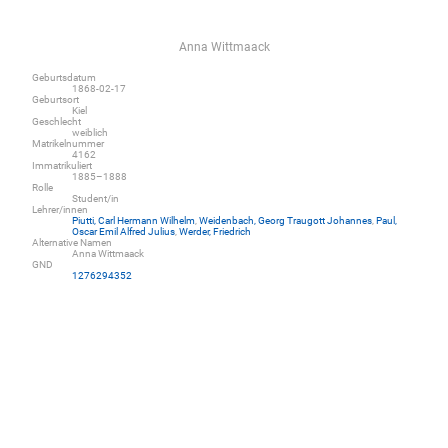
Anna Wittmaack
Geburtsdatum
1868-02-17
Geburtsort
Kiel
Geschlecht
weiblich
Matrikelnummer
4162
Immatrikuliert
1885–1888
Rolle
Student/in
Lehrer/innen
Piutti, Carl Hermann Wilhelm
,
Weidenbach, Georg Traugott Johannes
,
Paul,
Oscar Emil Alfred Julius
,
Werder, Friedrich
Alternative Namen
Anna Wittmaack
GND
1276294352