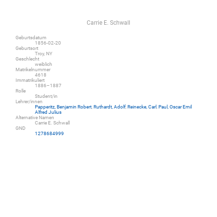
Carrie E. Schwall
Geburtsdatum
1856-02-20
Geburtsort
Troy, NY
Geschlecht
weiblich
Matrikelnummer
4618
Immatrikuliert
1886–1887
Rolle
Student/in
Lehrer/innen
Papperitz, Benjamin Robert
,
Ruthardt, Adolf
,
Reinecke, Carl
,
Paul, Oscar Emil
Alfred Julius
Alternative Namen
Carrie E. Schwall
GND
1278684999