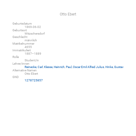
Otto Ebert
Geburtsdatum
1869-06-02
Geburtsort
Witzschersdorf
Geschlecht
männlich
Matrikelnummer
4655
Immatrikuliert
1887–1889
Rolle
Student/in
Lehrer/innen
Reinecke, Carl
,
Klesse, Heinrich
,
Paul, Oscar Emil Alfred Julius
,
Hinke, Gustav
Alternative Namen
Otto Ebert
GND
1278725857