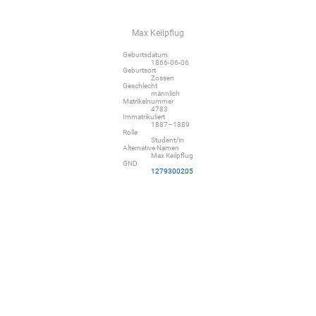
Max Keilpflug
Geburtsdatum
1866-06-06
Geburtsort
Zossen
Geschlecht
männlich
Matrikelnummer
4783
Immatrikuliert
1887–1889
Rolle
Student/in
Alternative Namen
Max Keilpflug
GND
1279300205