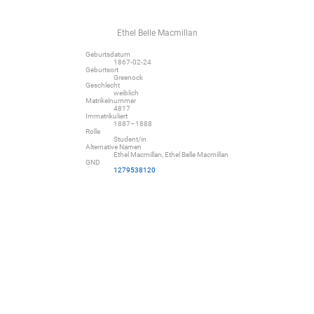
Ethel Belle Macmillan
Geburtsdatum
1867-02-24
Geburtsort
Greenock
Geschlecht
weiblich
Matrikelnummer
4817
Immatrikuliert
1887–1888
Rolle
Student/in
Alternative Namen
Ethel Macmillan, Ethel Belle Macmillan
GND
1279538120