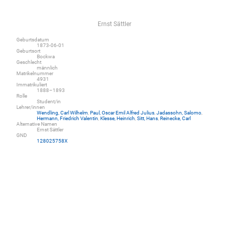
Ernst Sättler
Geburtsdatum
1873-06-01
Geburtsort
Bockwa
Geschlecht
männlich
Matrikelnummer
4931
Immatrikuliert
1888–1893
Rolle
Student/in
Lehrer/innen
Wendling, Carl Wilhelm
,
Paul, Oscar Emil Alfred Julius
,
Jadassohn, Salomo
,
Hermann, Friedrich Valentin
,
Klesse, Heinrich
,
Sitt, Hans
,
Reinecke, Carl
Alternative Namen
Ernst Sättler
GND
128025758X