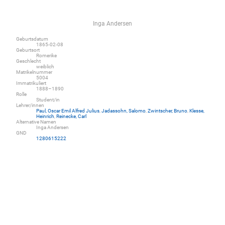
Inga Andersen
Geburtsdatum
1865-02-08
Geburtsort
Romerike
Geschlecht
weiblich
Matrikelnummer
5004
Immatrikuliert
1888–1890
Rolle
Student/in
Lehrer/innen
Paul, Oscar Emil Alfred Julius
,
Jadassohn, Salomo
,
Zwintscher, Bruno
,
Klesse,
Heinrich
,
Reinecke, Carl
Alternative Namen
Inga Andersen
GND
1280615222