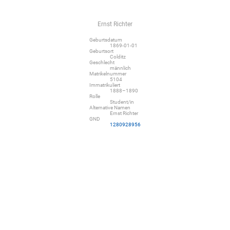
Ernst Richter
Geburtsdatum
1869-01-01
Geburtsort
Colditz
Geschlecht
männlich
Matrikelnummer
5104
Immatrikuliert
1888–1890
Rolle
Student/in
Alternative Namen
Ernst Richter
GND
1280928956