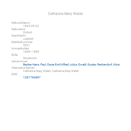
Catharine Mary Walsh
Geburtsdatum
1865-09-02
Geburtsort
Oxford
Geschlecht
weiblich
Matrikelnummer
5321
Immatrikuliert
1889–1889
Rolle
Student/in
Lehrer/innen
Becker, Hans
,
Paul, Oscar Emil Alfred Julius
,
Ewald, Gustav
,
Reckendorf, Alois
Alternative Namen
Catharine Mary Walsh, Catharine May Walsh
GND
1281766887