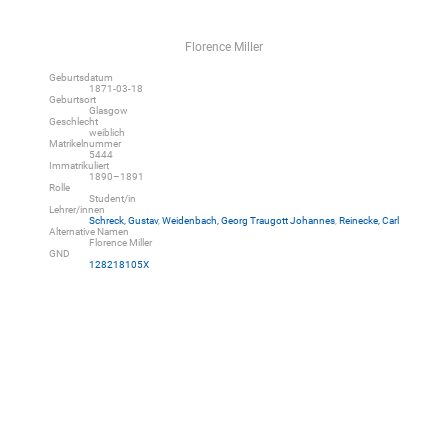
Florence Miller
Geburtsdatum
1871-03-18
Geburtsort
Glasgow
Geschlecht
weiblich
Matrikelnummer
5444
Immatrikuliert
1890–1891
Rolle
Student/in
Lehrer/innen
Schreck, Gustav
,
Weidenbach, Georg Traugott Johannes
,
Reinecke, Carl
Alternative Namen
Florence Miller
GND
128218105X