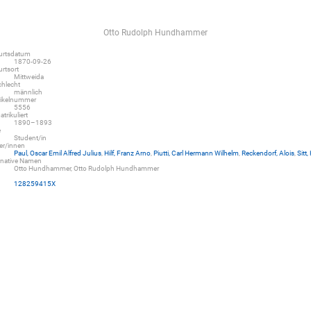
Otto Rudolph Hundhammer
urtsdatum
1870-09-26
rtsort
Mittweida
hlecht
männlich
rikelnummer
5556
trikuliert
1890–1893
e
Student/in
er/innen
Paul, Oscar Emil Alfred Julius
,
Hilf, Franz Arno
,
Piutti, Carl Hermann Wilhelm
,
Reckendorf, Alois
,
Sitt,
rnative Namen
Otto Hundhammer, Otto Rudolph Hundhammer
D
128259415X