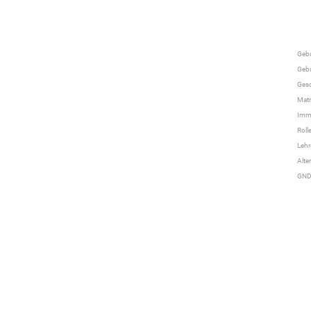
Geb
Gebu
Gesc
Mat
Imma
Roll
Lehr
Alte
GN