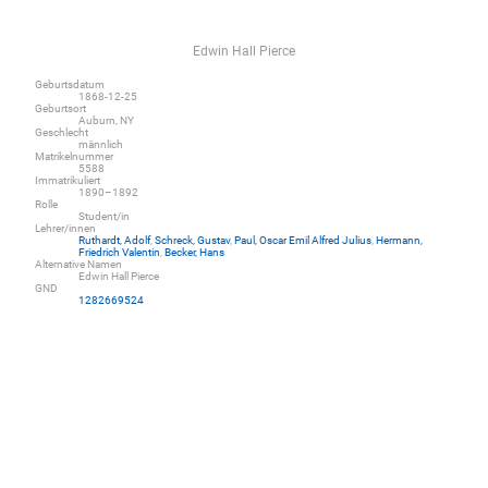
Edwin Hall Pierce
Geburtsdatum
1868-12-25
Geburtsort
Auburn, NY
Geschlecht
männlich
Matrikelnummer
5588
Immatrikuliert
1890–1892
Rolle
Student/in
Lehrer/innen
Ruthardt, Adolf
,
Schreck, Gustav
,
Paul, Oscar Emil Alfred Julius
,
Hermann,
Friedrich Valentin
,
Becker, Hans
Alternative Namen
Edwin Hall Pierce
GND
1282669524