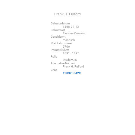
Frank H. Fulford
Geburtsdatum
1868-07-13
Geburtsort
Eastons Corners
Geschlecht
männlich
Matrikelnummer
5706
Immatrikuliert
1891–1892
Rolle
Student/in
Alternative Namen
Frank H. Fulford
GND
128323842X