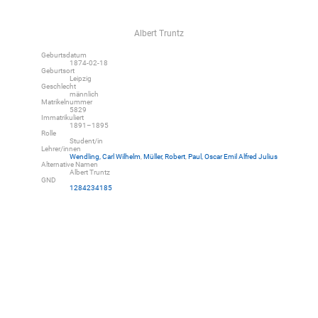
Albert Truntz
Geburtsdatum
1874-02-18
Geburtsort
Leipzig
Geschlecht
männlich
Matrikelnummer
5829
Immatrikuliert
1891–1895
Rolle
Student/in
Lehrer/innen
Wendling, Carl Wilhelm
,
Müller, Robert
,
Paul, Oscar Emil Alfred Julius
Alternative Namen
Albert Truntz
GND
1284234185