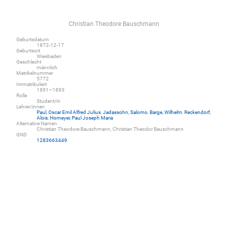
Christian Theodore Bauschmann
Geburtsdatum
1872-12-17
Geburtsort
Wiesbaden
Geschlecht
männlich
Matrikelnummer
5772
Immatrikuliert
1891–1893
Rolle
Student/in
Lehrer/innen
Paul, Oscar Emil Alfred Julius
,
Jadassohn, Salomo
,
Barge, Wilhelm
,
Reckendorf,
Alois
,
Homeyer, Paul Joseph Maria
Alternative Namen
Christian Theodore Bauschmann, Christian Theodor Bauschmann
GND
1283663449