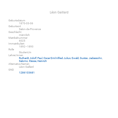
Léon Gaillard
Geburtsdatum
1870-03-06
Geburtsort
Salon-de-Provence
Geschlecht
männlich
Matrikelnummer
6025
Immatrikuliert
1892–1893
Rolle
Student/in
Lehrer/innen
Ruthardt, Adolf
,
Paul, Oscar Emil Alfred Julius
,
Ewald, Gustav
,
Jadassohn,
Salomo
,
Klesse, Heinrich
Alternative Namen
Léon Gaillard
GND
1286103681