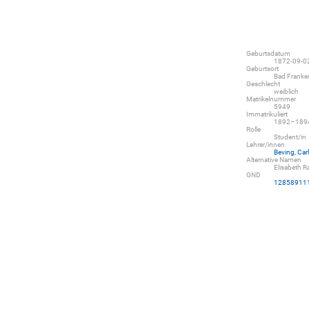
Geburtsdatum
1872-09-0
Geburtsort
Bad Franken
Geschlecht
weiblich
Matrikelnummer
5949
Immatrikuliert
1892–189
Rolle
Student/in
Lehrer/innen
Beving, Carl
Alternative Namen
Elisabeth R
GND
12858911