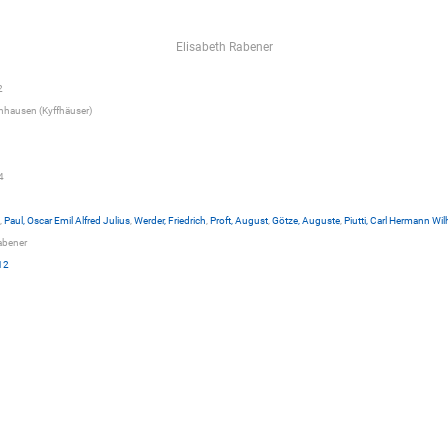
Elisabeth Rabener
2
hausen (Kyffhäuser)
4
,
Paul, Oscar Emil Alfred Julius
,
Werder, Friedrich
,
Proft, August
,
Götze, Auguste
,
Piutti, Carl Hermann Wi
abener
12