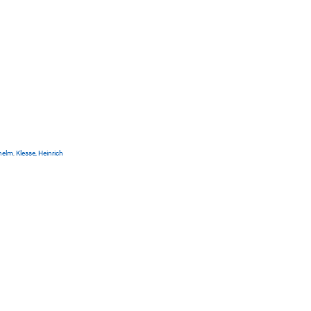
lhelm
,
Klesse, Heinrich