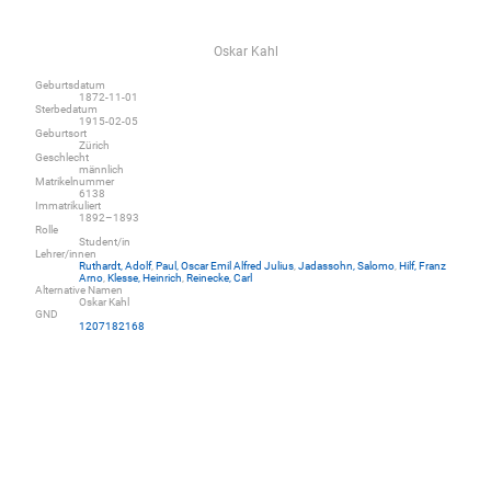
Oskar Kahl
Geburtsdatum
1872-11-01
Sterbedatum
1915-02-05
Geburtsort
Zürich
Geschlecht
männlich
Matrikelnummer
6138
Immatrikuliert
1892–1893
Rolle
Student/in
Lehrer/innen
Ruthardt, Adolf
,
Paul, Oscar Emil Alfred Julius
,
Jadassohn, Salomo
,
Hilf, Franz
Arno
,
Klesse, Heinrich
,
Reinecke, Carl
Alternative Namen
Oskar Kahl
GND
1207182168