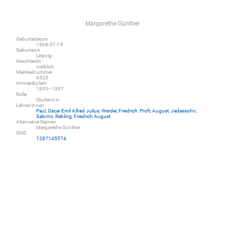
Margarethe Günther
Geburtsdatum
1868-01-18
Geburtsort
Leipzig
Geschlecht
weiblich
Matrikelnummer
6323
Immatrikuliert
1893–1897
Rolle
Student/in
Lehrer/innen
Paul, Oscar Emil Alfred Julius
,
Werder, Friedrich
,
Proft, August
,
Jadassohn,
Salomo
,
Rebling, Friedrich August
Alternative Namen
Margarethe Günther
GND
1287145574