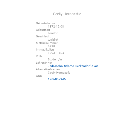
Cecily Horncastle
Geburtsdatum
1872-12-08
Geburtsort
London
Geschlecht
weiblich
Matrikelnummer
6290
Immatrikuliert
1893–1894
Rolle
Student/in
Lehrer/innen
Jadassohn, Salomo
,
Reckendorf, Alois
Alternative Namen
Cecily Horncastle
GND
1286857945