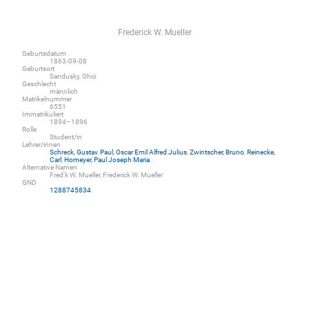
Frederick W. Mueller
Geburtsdatum
1863-09-08
Geburtsort
Sandusky, Ohio
Geschlecht
männlich
Matrikelnummer
6551
Immatrikuliert
1894–1896
Rolle
Student/in
Lehrer/innen
Schreck, Gustav
,
Paul, Oscar Emil Alfred Julius
,
Zwintscher, Bruno
,
Reinecke,
Carl
,
Homeyer, Paul Joseph Maria
Alternative Namen
Fred'k W. Mueller, Frederick W. Mueller
GND
1288745834